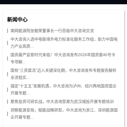
新闻中心
南网能源院张勉荣董事长一行莅临中大咨询交流
中大咨询入选中电联境外电力标准化服务工作组，助力中国电
力产业高质...
国资最严监管时代来临！中大咨询发布2026年国资委46号令
专项解...
国有“三资盘活”迈入关键深化期，中大咨询发布专题报告解析
全流程实...
锚定“十五五”发展机遇，中大咨询为泸州、绍兴两地国资国企
开展专题...
聚焦投资可研实战，中大咨询受邀为武汉城投开展专题培训
洞察能源变局，赋能战略转型，中大咨询为浙江、深圳能源国
企开展专题...