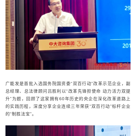
广能发是首批入选国务院国资委“双百行动”改革示范企业，副
总经理、总法律顾问吕胜利以“改革先锋担使命 动力活力双提
升”为题，回顾了这家拥有60年历史的央企在深化改革道路上
的实践历程，深度分享企业连续三年荣获“双百行动”标杆企业
的“制胜法宝”。