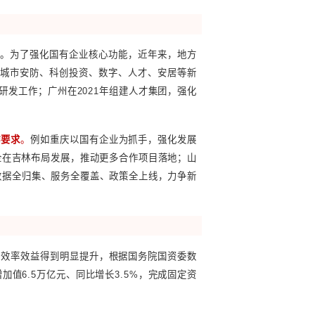
组建成立上海交易集团；重庆组建成立重庆物流集团，完成三峡
；甘肃完成省属煤电、水利、环保等领域专业化整合；河南组
等重点领域战略性重组和专业化整合；安徽组建省粮食产业集
划组建省文旅投资控股集团，并深化新一轮港航资源整合；四川计划
专业化整合。事实上，2024年刚开始不久，珠海市已经发布了新
；合并珠海交通集团、珠海港控股集团、珠海航空城发展集团组建
续稳定发展具有重要意义。为了强化国有企业核心功能，近年
功能性国有企业，还包括城市安防、科创投资、数字、人才、
承担全市抢险救灾技术研发工作；广州在2021年组建人才集
场化运营。