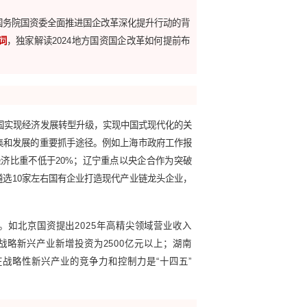
资国企改革工作重点有哪些？
4年的工作重点逐渐明晰。在国务院国资委全面推进国企改革深化提升
地方国资国企改革八大关键词
，独家解读2024地方国资国企改革如
兴产业的发展壮大，是我国实现经济发展转型升级，实现中国式现
战略性新兴产业的加速聚集和发展的重要抓手途径。例如上海市政
025年数字产业占国有经济比重不低于20%；辽宁重点以央企合
龙头企业为抓手，计划遴选10家左右国有企业打造现代产业链龙