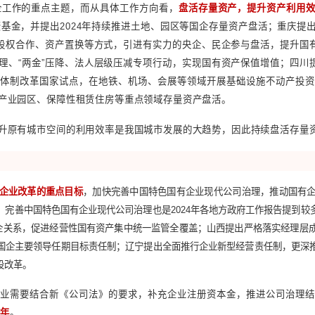
，
各地方政府根据区域发展需求，对于国有企业强化核心功能
域推进“亩均论英雄”改革；吉林对接东北振兴国家战略，创
对一”合作，新创建省级示范片区70个左右，推动区域协调发
重要因素。2023年，随着我国防疫政策全面放开，经济运
企业实现营业收入35.6万亿元、同比增长5.9%，利润总额1.6
%。
益是各地方国企工作的重点主题，而从具体工作方向看，
盘活存
量资产盘活投资基金，并提出2024年持续推进土地、园区等国
经营权转让、股权合作、资产置换等方式，引进有实力的央企、
亏损企业治理、“两金”压降、法人层级压减专项行动，实现国