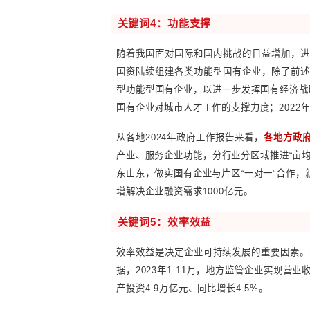
2023年，地方国资国企在上一
重组；吉林完成吉盛公司分拆设
国金刚石集团、河南钢铁集团、
态环境产业集团；江苏推动5家省
2024年，重组整合仍将是各地
字、科创投资、粮油储备等省属国有
案，1月28日，珠海市国资委公布
控股集团。
关键词
4：功能支撑
随着我国面对国际和国内挑战的
国资陆续组建各类功能型国有企
型功能型国有企业，以进一步发挥
国有企业对城市人才工作的支撑力