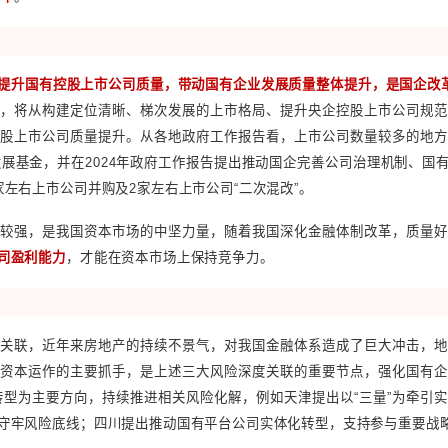
极争取投融资体制改革国家试点，在地铁、机场、会展等领域
推进交通、产业园区、保障性租赁住房等重点领域存量资产盘
程结束，提升原有城市空间的利用效率是我国城市发展的大趋
一直以来国有企业改革的重点目标
，加快完善中国特色国有企业现
的重要动力。完善中国特色国有企业现代公司治理也是2024年
责权明确的政企关系，促进经营性国有资产集中统一监管全覆盖；
推行重点监管国企主要领导任期目标责任制；辽宁提出全面推行企
工人队伍建设改革。
发布，国有企业需要结合新《公司法》的要求，补充企业注册
理的重点工作年
。