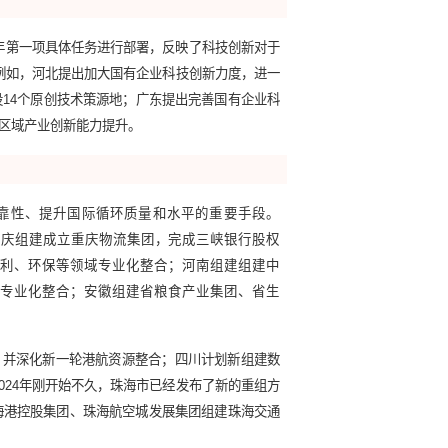
优化和结构调整重要目标
。如北京国资提出2025年高精尖领域
江国资提出“十四五”期间战略新兴产业新增投资为2500亿元以
实体经济，强化国有企业在战略性新兴产业的竞争力和控制力是“
作会议把科技创新作为2024年第一项具体任务进行部署，反映了科技
地方国企工作的重点内容：例如，河北提出加大国有企业科技创新力
山西提出推动国有企业建设14个原创技术策源地；广东提出完善国
区设立创新孵化基金，支持区域产业创新能力提升。
内大循环内生动力和可靠性、提升国际循环质量和水平的重