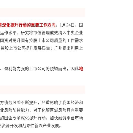
开展基础设施不动产投资信托基金试点，实施政府与社会资本
活。
势，因此持续盘活存量资产将是国有企业的长期性工作。
代公司治理，推动国有企业制度优势、治理优势转化为国有企业
各地方政府工作报告提到较多的工作内容，例如，重庆提出分类推进
山西提出严格落实经理层成员任期制和契约化管理，建设现代新国
业新型经营责任制，更深推进三项制度改革，提高核心竞争力；宁
资本金，推进公司治理结构的调整，优化董事会、监事会建设