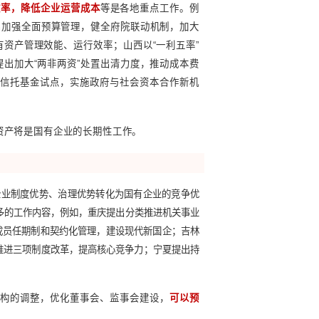
支撑，提出了相应的工作要求
。
例如重庆以国有企业为抓手，
新央地合作模式，支持央企在吉林布局发展，推动更多合作项目
展；云南推动融信服平台数据全归集、服务全覆盖、政策全上线
行逐步恢复常态，国有企业效率效益得到明显提升，根据国务院
万亿元、同比增长6.4%，增加值6.5万亿元、同比增长3.5%，
量资产，提升资产利用效率，降低企业运营成本
等是各地重点
企存量资产盘活；重庆提出加强全面预算管理，健全府院联动机
民企参与盘活，提升国有资产管理效能、运行效率；山西以“一
有资产保值增值；四川提出加大“两非两资”处置出清力度，推