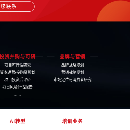
津提出以“三量”为牵引实施国企改革深化提升行动，加快融资
转型，支持参与重要战略资源开发和战略性新兴产业发展。
势的发展模式不可持续，围绕以土地为核心的产业体系，将持
势之上，要求企业坚持实业主业，深耕产业做精做深，产业发
磨一剑”的精神，做好“耐心企业”和“耐心资本”，坚持创新发
重视，可以预期2024年将是全国各地国资国企工作乘风破浪
展潜力、凝聚发展动能，跃上高质量发展新台阶。