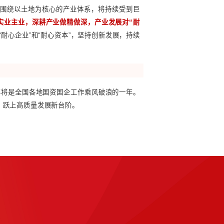
量整体提升，是国企改革深化提升行动的重要工作方向
。1月
升央企控股上市公司规范运作水平、研究将市值管理成效纳入
上市公司数量较多的地方国资对提升国有控股上市公司质量的
企完善公司治理机制、国有控股上市公司提升发展质量；广州提
。
化金融体制改革，质量好、盈利能力强的上市公司将脱颖而出
体系造成了巨大冲击，地方债务风险不断提升，严重影响了我
的重要节点，强化国有企业风险防控能力，对于化解区域风险