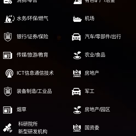
消费/零售
有色矿产/冶金
水务/环保/燃气
机场
银行/证券/保险
汽车/零部件/出行
传媒/旅游/教育
农业/食品
ICT信息通信技术
房地产
装备制造/工业品
军工
烟草
房地产/园区
科研院所
国资委
新型研发机构