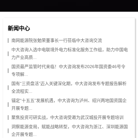
新闻中心
南网能源院张勉荣董事长一行莅临中大咨询交流
中大咨询入选中电联境外电力标准化服务工作组，助力中国电
力产业高质...
国资最严监管时代来临！中大咨询发布2026年国资委46号令
专项解...
国有“三资盘活”迈入关键深化期，中大咨询发布专题报告解析
全流程实...
锚定“十五五”发展机遇，中大咨询为泸州、绍兴两地国资国企
开展专题...
聚焦投资可研实战，中大咨询受邀为武汉城投开展专题培训
洞察能源变局，赋能战略转型，中大咨询为浙江、深圳能源国
企开展专题...