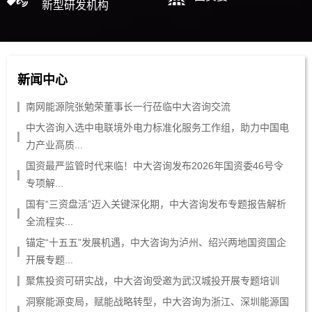
新型研发机构
新闻中心
南网能源院张勉荣董事长一行莅临中大咨询交流
中大咨询入选中电联境外电力标准化服务工作组，助力中国电
力产业高质...
国资最严监管时代来临！中大咨询发布2026年国资委46号令
专项解...
国有“三资盘活”迈入关键深化期，中大咨询发布专题报告解析
全流程实...
锚定“十五五”发展机遇，中大咨询为泸州、绍兴两地国资国企
开展专题...
聚焦投资可研实战，中大咨询受邀为武汉城投开展专题培训
洞察能源变局，赋能战略转型，中大咨询为浙江、深圳能源国