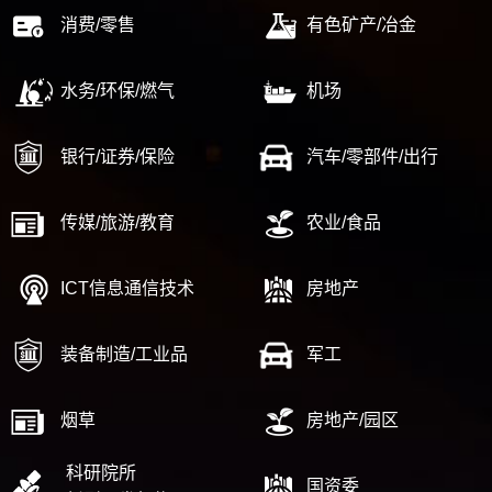
消费/零售
有色矿产/冶金
水务/环保/燃气
机场
银行/证券/保险
汽车/零部件/出行
传媒/旅游/教育
农业/食品
ICT信息通信技术
房地产
装备制造/工业品
军工
烟草
房地产/园区
科研院所
国资委