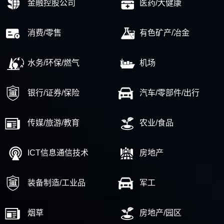
金融控股公司
医药/大健康
消费/零售
有色矿产/冶金
水务/环保/燃气
机场
银行/证券/保险
汽车/零部件/出行
传媒/旅游/教育
农业/食品
ICT信息通信技术
房地产
装备制造/工业品
军工
烟草
房地产/园区