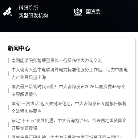
科研院所
国资委
新型研发机构
新闻中心
南网能源院张勉荣董事长一行莅临中大咨询交流
中大咨询入选中电联境外电力标准化服务工作组，助力中国电
力产业高质量出海
国资最严监管时代来临！中大咨询发布2026年国资委46号令
专项解读报告
国有“三资盘活”迈入关键深化期，中大咨询发布专题报告解析
全流程实施要点
锚定“十五五”发展机遇，中大咨询为泸州、绍兴两地国资国企
开展专题授课
聚焦投资可研实战，中大咨询受邀为武汉城投开展专题培训