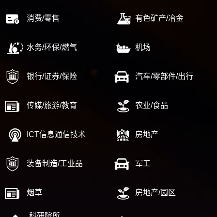
消费/零售
有色矿产/冶金
水务/环保/燃气
机场
银行/证券/保险
汽车/零部件/出行
传媒/旅游/教育
农业/食品
ICT信息通信技术
房地产
装备制造/工业品
军工
烟草
房地产/园区
科研院所