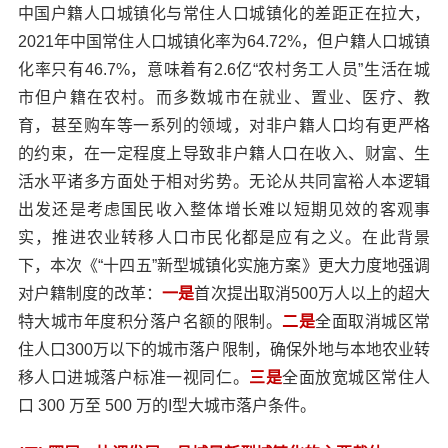
中国户籍人口城镇化与常住人口城镇化的差距正在拉大，
2021年中国常住人口城镇化率为64.72%，但户籍人口城镇
化率只有46.7%，意味着有2.6亿“农村务工人员”生活在城
市但户籍在农村。而多数城市在就业、置业、医疗、教
育，甚至购车等一系列的领域，对非户籍人口均有更严格
的约束，在一定程度上导致非户籍人口在收入、财富、生
活水平诸多方面处于相对劣势。无论从共同富裕人本逻辑
出发还是考虑国民收入整体增长难以短期见效的客观事
实，推进农业转移人口市民化都是应有之义。在此背景
下，本次《“十四五”新型城镇化实施方案》更大力度地强调
对户籍制度的改革：
一是
首次提出取消500万人以上的超大
特大城市年度积分落户名额的限制。
二是
全面取消城区常
住人口300万以下的城市落户限制，确保外地与本地农业转
移人口进城落户标准一视同仁。
三是
全面放宽城区常住人
口 300 万至 500 万的I型大城市落户条件。