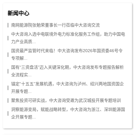
新闻中心
南网能源院张勉荣董事长一行莅临中大咨询交流
中大咨询入选中电联境外电力标准化服务工作组，助力中国电
力产业高质...
国资最严监管时代来临！中大咨询发布2026年国资委46号令
专项解...
国有“三资盘活”迈入关键深化期，中大咨询发布专题报告解析
全流程实...
锚定“十五五”发展机遇，中大咨询为泸州、绍兴两地国资国企
开展专题...
聚焦投资可研实战，中大咨询受邀为武汉城投开展专题培训
洞察能源变局，赋能战略转型，中大咨询为浙江、深圳能源国
企开展专题...