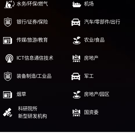
水务/环保/燃气
机场
银行/证券/保险
汽车/零部件/出行
传媒/旅游/教育
农业/食品
ICT信息通信技术
房地产
装备制造/工业品
军工
烟草
房地产/园区
科研院所
国资委
新型研发机构