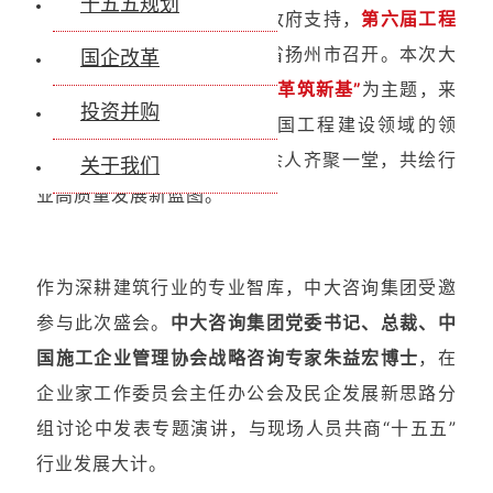
十五五规划
管理协会指导、扬州市人民政府支持，
第六届工程
建设行业企业家智会
在江苏省扬州市召开。本次大
国企改革
会以
“战略领航开新局 深化改革筑新基”
为主题，来
投资并购
自国家部委、行业协会、全国工程建设领域的领
导、专家及知名企业家200余人齐聚一堂，共绘行
关于我们
业高质量发展新蓝图。
作为深耕建筑行业的专业智库，中大咨询集团受邀
参与此次盛会。
中大咨询集团党委书记、总裁、中
国施工企业管理协会战略咨询专家朱益宏博士
，在
企业家工作委员会主任办公会及民企发展新思路分
组讨论中发表专题演讲，与现场人员共商“十五五”
行业发展大计。