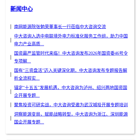
新闻中心
南网能源院张勉荣董事长一行莅临中大咨询交流
中大咨询入选中电联境外电力标准化服务工作组，助力中国
电力产业高质...
国资最严监管时代来临！中大咨询发布2026年国资委46号令
专项解...
国有“三资盘活”迈入关键深化期，中大咨询发布专题报告解
析全流程实...
锚定“十五五”发展机遇，中大咨询为泸州、绍兴两地国资国
企开展专题...
聚焦投资可研实战，中大咨询受邀为武汉城投开展专题培训
洞察能源变局，赋能战略转型，中大咨询为浙江、深圳能源
国企开展专题...