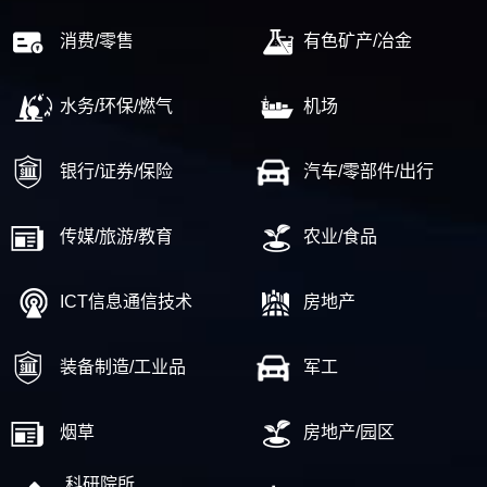
消费/零售
有色矿产/冶金
水务/环保/燃气
机场
银行/证券/保险
汽车/零部件/出行
传媒/旅游/教育
农业/食品
ICT信息通信技术
房地产
装备制造/工业品
军工
烟草
房地产/园区
科研院所