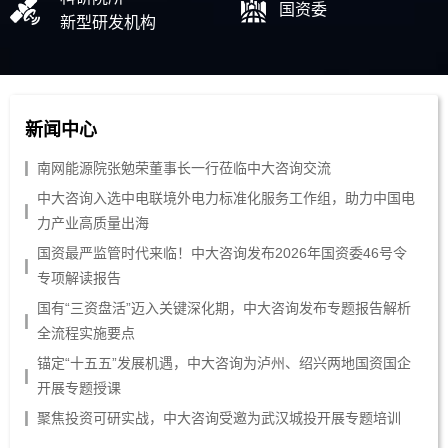
国资委
新型研发机构
新闻中心
南网能源院张勉荣董事长一行莅临中大咨询交流
中大咨询入选中电联境外电力标准化服务工作组，助力中国电
力产业高质量出海
国资最严监管时代来临！中大咨询发布2026年国资委46号令
专项解读报告
国有“三资盘活”迈入关键深化期，中大咨询发布专题报告解析
全流程实施要点
锚定“十五五”发展机遇，中大咨询为泸州、绍兴两地国资国企
开展专题授课
聚焦投资可研实战，中大咨询受邀为武汉城投开展专题培训