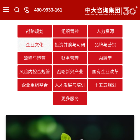
400-9933-161
战略规划
组织管控
人力资源
企业文化
投资并购与可研
品牌与营销
流程与运营
财务管理
AI转型
风险内控合规管
战略新兴产业
国有企业改革
理
企业重组整合
人才发展与培训
十五五规划
更多服务