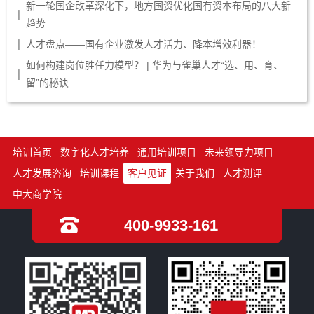
新一轮国企改革深化下，地方国资优化国有资本布局的八大新
趋势
人才盘点——国有企业激发人才活力、降本增效利器！
如何构建岗位胜任力模型？ | 华为与雀巢人才“选、用、育、
留”的秘诀
培训首页
数字化人才培养
通用培训项目
未来领导力项目
人才发展咨询
培训课程
客户见证
关于我们
人才测评
中大商学院
400-9933-161