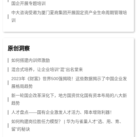
国企开展专题培训
中大咨询受邀为厦门夏商集团开展固定资产全生命周期管理培
训
原创洞察
如何搭建内训师激励
混合式培养，让企业培训“混”出名堂来
2023年《财富》世界500强揭晓！这些数据揭示了中国企业发
展格局趋势
新一轮国企改革深化下，地方国资优化国有资本布局的八大新
趋势
人才盘点——国有企业激发人才活力、降本增效利器！
如何构建岗位胜任力模型？ | 华为与雀巢人才“选、用、育、
留”的秘诀