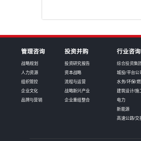
银行/证券/保险
汽车
装备制造/工业品
军工
新闻中心
前瞻智慧碰撞 | 数字经济时代来
对标启迪促发展 | 中大咨询带领