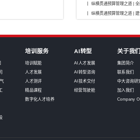
/零部件/出行
传媒/旅游/教育
烟草
原
临，群英共商共绘“数治”新纪元
未
走进美的集团，切实感受数字化转型成功之
实