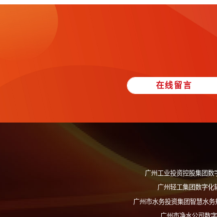
•
全方位培训体系搭建：
通过引入实训
•
问题精准分析：
七大IT运维数据分
•
工单批量处理：
引入文本分析挖掘
•
科学管理：
递归算法逐层剖析工单