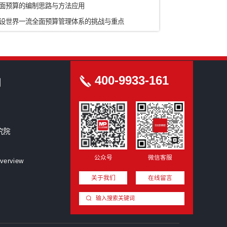
农业/食品
ICT信息通信技术
科研院所
房地产/园区
新型研发机构
创洞察
来产业 | 深度揭秘春晚扭秧歌机器人背后的“具身智能”万亿赛道
地考察世界500强等领军企业，“智”胜未来！“国企创新行”AI赋能