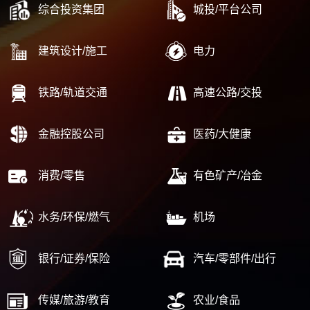
综合投资集团
城投/平台公司
建筑设计/施工
电力
铁路/轨道交通
高速公路/交投
金融控股公司
医药/大健康
消费/零售
有色矿产/冶金
水务/环保/燃气
机场
银行/证券/保险
汽车/零部件/出行
传媒/旅游/教育
农业/食品