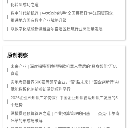
化转型成功之道
数字时代新机遇 | 中大咨询携手“全国百强县”庐江国资国企，
推进地方国有数字产业战略升级
以数字化赋能新疆维吾尔自治区建筑行业高质量发展
原创洞察
未来产业 | 深度揭秘春晚扭秧歌机器人背后的“具身智能”万亿
赛道
实地考察世界500强等领军企业，“智”胜未来！“国企创新行”AI
赋能数智化创新参访活动顺利举行
2026企业AI知识库如何做？中国企业知识管理知识库发展的5
个趋势
纵横贯通预算管理之道 | 企业预算管理的困惑——杰克·韦尔奇
死结的形成与破解