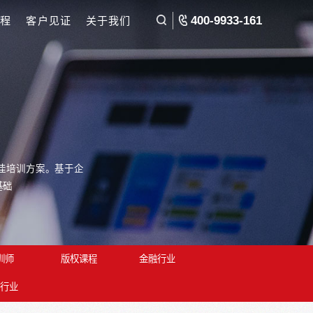
才发展咨询
培训课程
客户见证
关于我们
院
rses
做符合企业发展需要的最佳培训方案。基于企
展及转型升级奠定人才基础
领域菁英
内训师
版权课程
金融