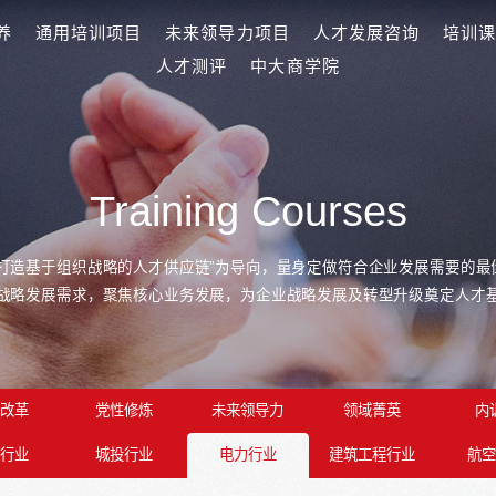
字化人才培养
通用培训项目
未来领导力项目
人
人才测评
中大商学
Training Cou
询始终坚持“打造基于组织战略的人才供应链”为导向，量身定
业战略发展需求，聚焦核心业务发展，为企业战略发
养
国企改革
党性修炼
未来领导力