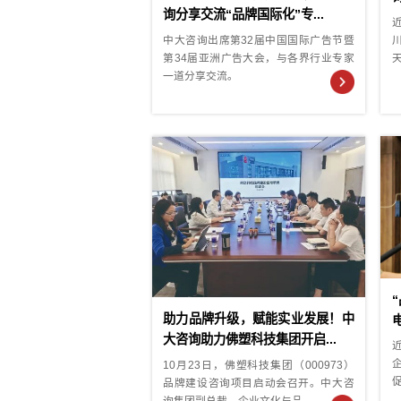
受邀出席中国国际广告节，中
询分享交流“品牌国际化”专...