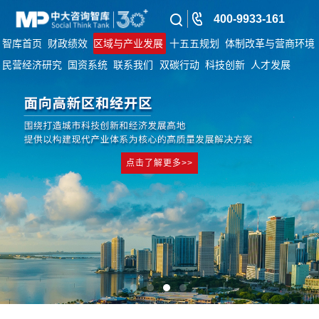
400-9933-161
智库首页
财政绩效
区域与产业发展
十五五规划
体制改革与营商环境
民营经济研究
国资系统
联系我们
双碳行动
科技创新
人才发展
点击了解更多>>