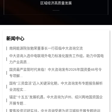
区域经济高质量发展
……
新闻中心
南网能源院张勉荣董事长一行莅临中大咨询交流
中大咨询入选中电联境外电力标准化服务工作组，助力中国电
力产业高质...
国资最严监管时代来临！中大咨询发布2026年国资委46号令
专项解...
国有“三资盘活”迈入关键深化期，中大咨询发布专题报告解析
全流程实...
锚定“十五五”发展机遇，中大咨询为泸州、绍兴两地国资国企
开展专题...
聚焦投资可研实战，中大咨询受邀为武汉城投开展专题培训