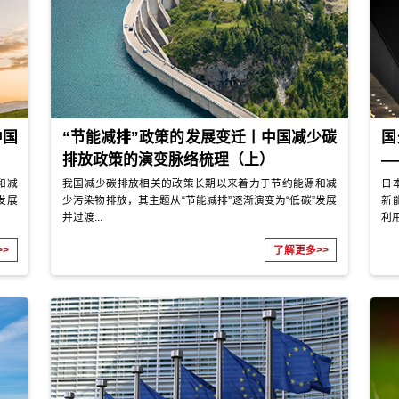
编制
方案编制
碳达峰碳中和“1+X”政策体系
制定
“双碳”背景下，能源/建筑产业低碳转
研究
新能源/储能绿色低碳产业高质量发
果评估
提升研究
研究洞察
产业篇