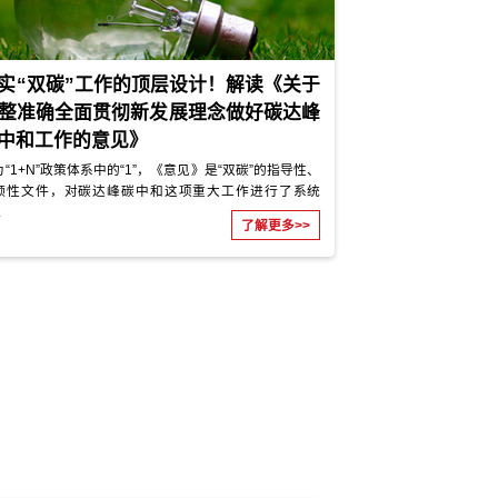
中国减少碳
国外主要经济体减少碳排放的政
）
——日本篇
节约能源和减
日本的减碳政策经过不断发展完善，在内容上
为“低碳”发展
新能源、创新减排技术、发展绿色产业为主线
利用税收、财...
了解更多>>
了