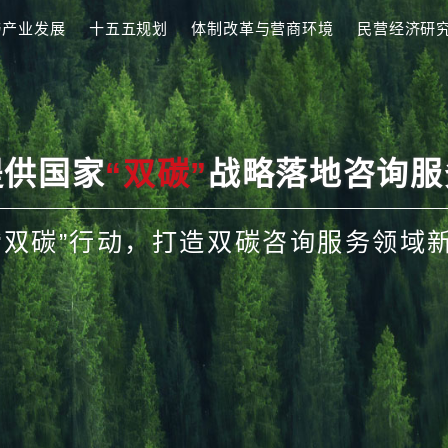
效
区域与产业发展
十五五规划
体制改革与营商
新
人才发展
提供国家
“双碳”
战略
落实“双碳”行动，打造双碳咨