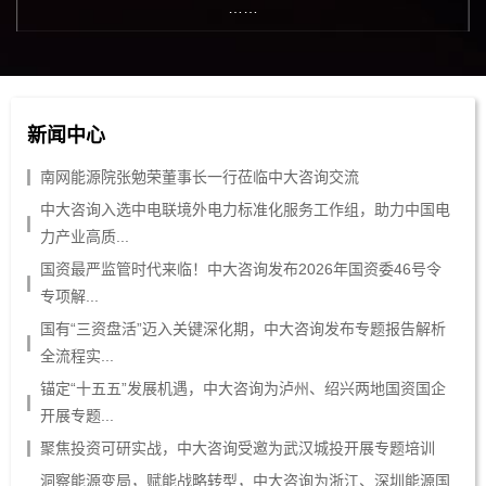
……
新闻中心
南网能源院张勉荣董事长一行莅临中大咨询交流
中大咨询入选中电联境外电力标准化服务工作组，助力中国电
力产业高质...
国资最严监管时代来临！中大咨询发布2026年国资委46号令
专项解...
国有“三资盘活”迈入关键深化期，中大咨询发布专题报告解析
全流程实...
锚定“十五五”发展机遇，中大咨询为泸州、绍兴两地国资国企
开展专题...
聚焦投资可研实战，中大咨询受邀为武汉城投开展专题培训
洞察能源变局，赋能战略转型，中大咨询为浙江、深圳能源国