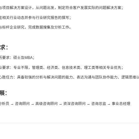
顾问培训生（企业咨询方向）
加入中大 成就专业
岗位职责：
1. 参与多行业咨询项目运作，协助团队为央企及其他大中型
理、风险管控、IT规划、数字化转型、企业文化、品牌营销、精益
2. 根据客户和项目需求，收集资料，分析数据，参与访谈、调
3. 参与项目解决方案设计，从问题出发，制定符合客户发展实
4. 关注相关行业动态并参与行业研究报告的撰写；
5. 参与标杆企业研究，完成数据搜集及分析工作。