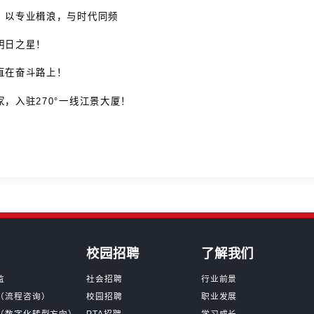
啦！点击查收中大咨询最新招聘安排
程更新！点击查收秋招行程预告第二弹
问： Sherry的职业蜕变之旅
啦！点击查看2025校园招聘行程预告
中大咨询集团2025年顾问培训生招聘启动...